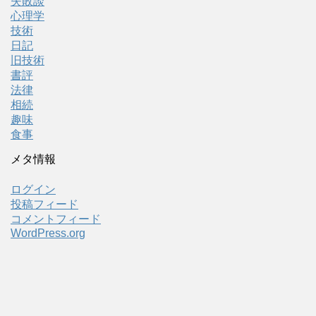
失敗談
心理学
技術
日記
旧技術
書評
法律
相続
趣味
食事
メタ情報
ログイン
投稿フィード
コメントフィード
WordPress.org