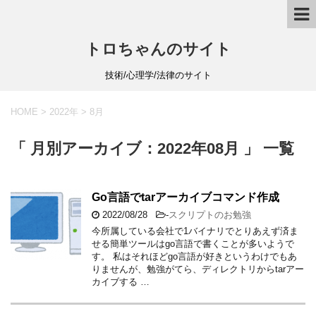
トロちゃんのサイト
技術/心理学/法律のサイト
HOME
>
2022年
>
8月
「 月別アーカイブ：2022年08月 」 一覧
Go言語でtarアーカイブコマンド作成
2022/08/28
-
スクリプトのお勉強
今所属している会社で1バイナリでとりあえず済ま
せる簡単ツールはgo言語で書くことが多いようで
す。 私はそれほどgo言語が好きというわけでもあ
りませんが、勉強がてら、ディレクトリからtarアー
カイブする …