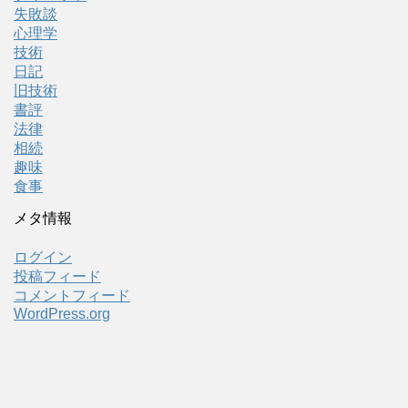
失敗談
心理学
技術
日記
旧技術
書評
法律
相続
趣味
食事
メタ情報
ログイン
投稿フィード
コメントフィード
WordPress.org