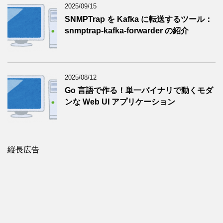
2025/09/15
SNMPTrap を Kafka に転送するツール：
snmptrap-kafka-forwarder の紹介
2025/08/12
Go 言語で作る！単一バイナリで動くモダ
ンな Web UI アプリケーション
縦長広告