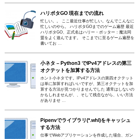
ハリポタGO 現在までの流れ
忙しい。。 ここ最近仕事が忙しい。なんでこんなに
忙しいのやら。 ハリポタGOまでのゲーム遍歴 最近
ハリポタGO、正式名はハリー・ポッター：魔法同
盟をよく遊んでます。 そこまでに至るゲーム遍歴を
書いてお …
小ネタ – Python3 でIPv4アドレスの第三
オクテットを加算する方法
ホント小ネタです。IPv4アドレスの第四オクテット
は単に加算すればいいですが、第三オクテットを加
算する方法が見つかりませんでした 通常はしないの
かもしれませんが、、そして残念ながら、いい方法
がありませ …
Pipenvでライブラリ(*.whl)をキャッシュ
する方法
仕事でWebアプリケーションを作成した場合、ガン