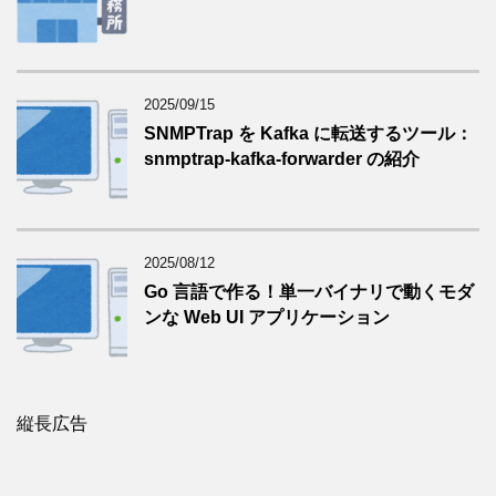
2025/09/15
SNMPTrap を Kafka に転送するツール：
snmptrap-kafka-forwarder の紹介
2025/08/12
Go 言語で作る！単一バイナリで動くモダ
ンな Web UI アプリケーション
縦長広告