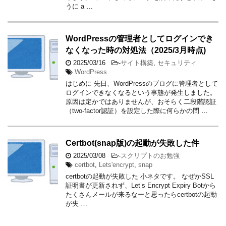
うに a …
WordPressの管理者としてログインでき
なくなった時の対処法（2025/3月時点)
2025/03/16
-
サイト構築
,
セキュリティ
WordPress
はじめに 先日、WordPressのブログに管理者として
ログインできなくなるという事態が発生しました。
原因は定かではありませんが、おそらく二段階認証
（two-factor認証）を設定した際に何らかの問 …
Certbot(snap版)の起動が失敗した件
2025/03/08
-
スクリプトのお勉強
certbot
,
Lets'encrypt
,
snap
certbotの起動が失敗した 小ネタです。 なぜかSSL
証明書が更新されず、Let’s Encrypt Expiry Botから
たくさんメールが来るなーと思ったらcertbotの起動
が失 …