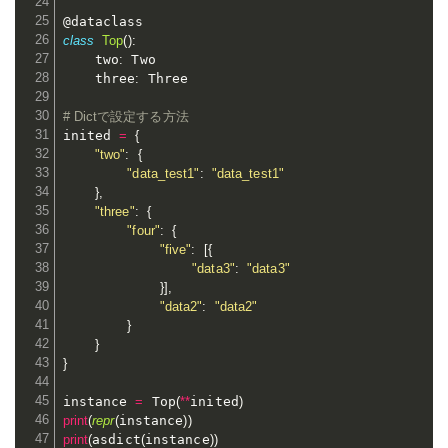
class
Top
(
)
:
    two
:
 Two

    three
:
 Three

# Dictで設定する方法
inited 
=
{
"two"
:
{
"data_test1"
:
"data_test1"
}
,
"three"
:
{
"four"
:
{
"five"
:
[
{
"data3"
:
"data3"
}
]
,
"data2"
:
"data2"
}
}
}
instance 
=
 Top
(
**
inited
)
print
(
repr
(
instance
)
)
print
(
asdict
(
instance
)
)