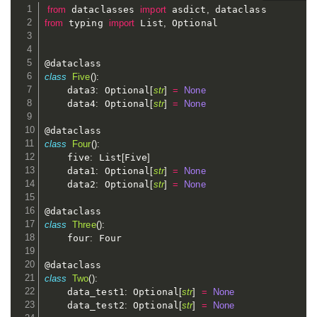
from
 dataclasses 
import
 asdict
,
from
 typing 
import
 List
,
 Optional

class
Five
(
)
:
    data3
:
 Optional
[
str
]
=
None
    data4
:
 Optional
[
str
]
=
None
class
Four
(
)
:
    five
:
 List
[
Five
]
    data1
:
 Optional
[
str
]
=
None
    data2
:
 Optional
[
str
]
=
None
class
Three
(
)
:
    four
:
 Four

class
Two
(
)
:
    data_test1
:
 Optional
[
str
]
=
None
    data_test2
:
 Optional
[
str
]
=
None