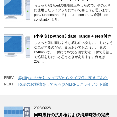
ちょっとだけperlの機能修正をしたので、そのとき
に使用したライブラリについて書こうと思います。
perlのunconstant です。 use constantの解除 use
constantとは固 …
(小ネタ) python3 date_range + step付き
ちょっと前に同じような感じのネタを。。 したよう
な気がするのだが、まぉおいておこう。。 素の
Python3で、日付にてfor文を回す方法 日付で分割し
て処理をしたいと思うときがあります。例えば、
202 …
PREV
@nifty auひかり タイプVからタイプGに変えてみた
NEXT
Rustのお勉強をしてみる(XMLRPCクライアント編)
2026/06/28
同時履行の抗弁権および消滅時効の完成