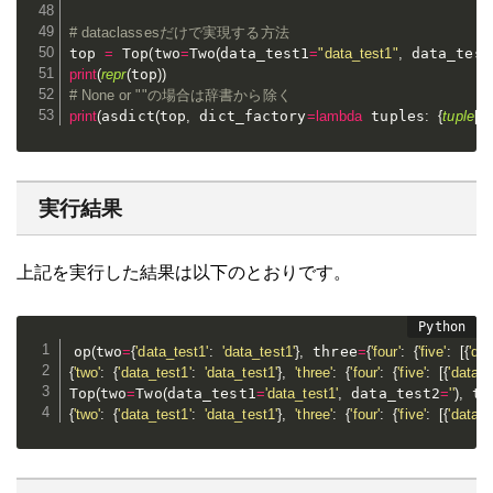
# dataclassesだけで実現する方法
top 
=
 Top
(
two
=
Two
(
data_test1
=
"data_test1"
,
 data_test
print
(
repr
(
top
)
)
# None or ""の場合は辞書から除く
print
(
asdict
(
top
,
 dict_factory
=
lambda
 tuples
:
{
tuple
[
0
]
実行結果
上記を実行した結果は以下のとおりです。
op
(
two
=
{
'data_test1'
:
'data_test1'
}
,
 three
=
{
'four'
:
{
'five'
:
[
{
'dat
{
'two'
:
{
'data_test1'
:
'data_test1'
}
,
'three'
:
{
'four'
:
{
'five'
:
[
{
'data3'
Top
(
two
=
Two
(
data_test1
=
'data_test1'
,
 data_test2
=
''
)
,
 th
{
'two'
:
{
'data_test1'
:
'data_test1'
}
,
'three'
:
{
'four'
:
{
'five'
:
[
{
'data3'