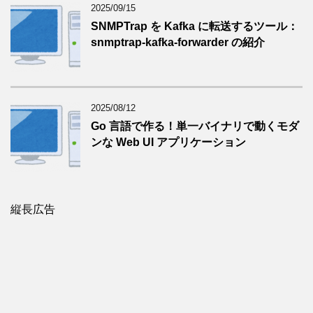
2025/09/15
SNMPTrap を Kafka に転送するツール：
snmptrap-kafka-forwarder の紹介
2025/08/12
Go 言語で作る！単一バイナリで動くモダ
ンな Web UI アプリケーション
縦長広告