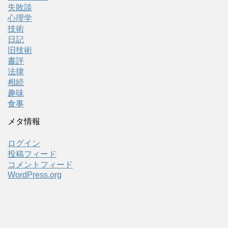
失敗談
心理学
技術
日記
旧技術
書評
法律
相続
趣味
食事
メタ情報
ログイン
投稿フィード
コメントフィード
WordPress.org