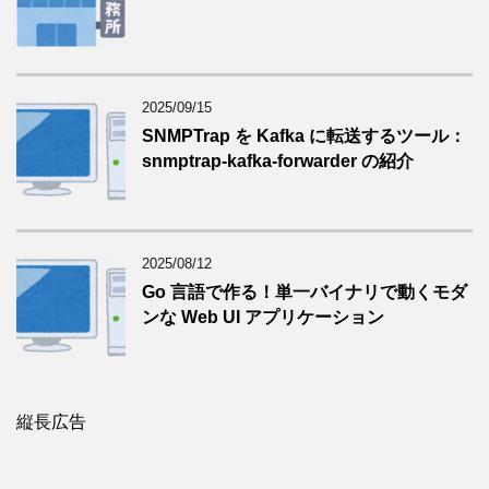
2025/09/15
SNMPTrap を Kafka に転送するツール：
snmptrap-kafka-forwarder の紹介
2025/08/12
Go 言語で作る！単一バイナリで動くモダ
ンな Web UI アプリケーション
縦長広告