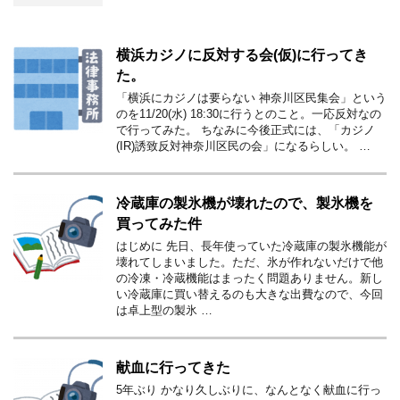
横浜カジノに反対する会(仮)に行ってき
た。
「横浜にカジノは要らない 神奈川区民集会」という
のを11/20(水) 18:30に行うとのこと。一応反対なの
で行ってみた。 ちなみに今後正式には、「カジノ
(IR)誘致反対神奈川区民の会」になるらしい。 …
冷蔵庫の製氷機が壊れたので、製氷機を
買ってみた件
はじめに 先日、長年使っていた冷蔵庫の製氷機能が
壊れてしまいました。ただ、氷が作れないだけで他
の冷凍・冷蔵機能はまったく問題ありません。新し
い冷蔵庫に買い替えるのも大きな出費なので、今回
は卓上型の製氷 …
献血に行ってきた
5年ぶり かなり久しぶりに、なんとなく献血に行っ