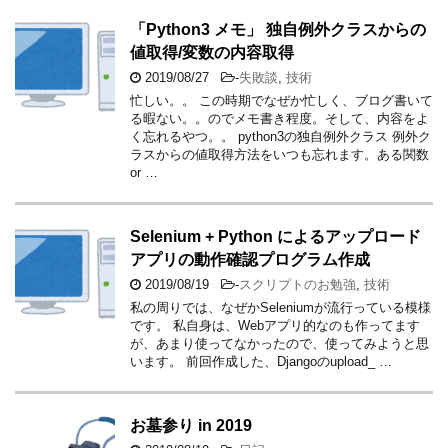
「Python3 メモ」 独自例外クラスからの
値取得/変数の内容取得
2019/08/27
-
失敗談
,
技術
忙しい。。 この時期でなぜか忙しく、ブログ書いて
る暇ない。。のでメモ書き程度。そして、内容をよ
く忘れるやつ。。 python3の独自例外クラス 例外ク
ラスからの値取得方法をいつも忘れます。ある関数
or …
Selenium + Python によるアップロード
アプリの動作確認プログラム作成
2019/08/19
-
スクリプトのお勉強
,
技術
私の周りでは、なぜかSeleniumが流行っている模様
です。 私自身は、Webアプリ的なのも作ってます
が、あまり使ってなかったので、使ってみようと思
います。 前回作成した、Djangoのupload_ …
お墓参り in 2019