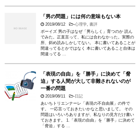
「男の問題」には何の意味もない本
2019/08/12
-
心理学
,
書評
ボーイズ 男の子はなぜ「男らしく」育つのか 読ん
でみた。正直言って、私には合わなかった。実際の
所、斜め読みしかしてない。 本に書いてあることが
間違ってるとかではなく 本に書いてあること自体は
間違ってる …
「表現の自由」を「勝手」に決めて「脅
迫」する人間が大して非難されないのが
一番の問題
2019/08/11
-
日記
あいちトリエンナーレ「表現の不自由展」の件で
す。 一応言っておきたいかなと思いまして。 その
問題はいろいろありますが、私なりの見方だけ書い
ておきます。 1.「表現の自由」を「勝手」に決めて
「脅迫」する …