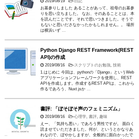
2019/08/19
-
日記
お墓参りしました あることがあって、祖母のお墓参
りを思い立ちました。 なお、そのあることとは、本
を読んだことです。それで思いつきました。そうで
もないと思いださなかったかもしれません。。 場所
は横浜いず …
Python Django REST Framework(REST
API)の作成
2019/08/16
-
スクリプトのお勉強
,
技術
1.はじめに 今回は、pythonの「Django」というWeb
アプリケーションフレームワークを使用し、REST
APIを作成します。作成するREST APIは、これから
作るであろう、Nuxt.jsか …
書評: 「ぼそぼそ声のフェミニズム」
2019/08/16
-
心理学
,
書評
,
趣味
えー、「気持ち悪い」であろう男性ですが。 面白く
読ませていただきました。何が、というとかなりあ
れなので、ぼやかしますが、全般的に面白かったで