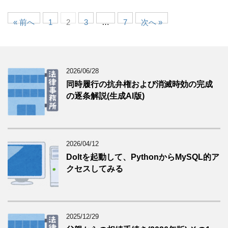
« 前へ
1
2
3
…
7
次へ »
2026/06/28
同時履行の抗弁権および消滅時効の完成
の逐条解説(生成AI版)
2026/04/12
Doltを起動して、PythonからMySQL的ア
クセスしてみる
2025/12/29