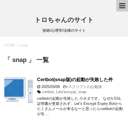
トロちゃんのサイト
技術/心理学/法律のサイト
HOME
>
snap
「 snap 」 一覧
Certbot(snap版)の起動が失敗した件
2025/03/08
-
スクリプトのお勉強
certbot
,
Lets'encrypt
,
snap
certbotの起動が失敗した 小ネタです。 なぜかSSL
証明書が更新されず、Let’s Encrypt Expiry Botから
たくさんメールが来るなーと思ったらcertbotの起動
が失 …