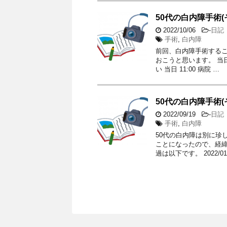
50代の白内障手術(そ
2022/10/06
-
日記
手術
,
白内障
前回、白内障手術するこ
おこうと思います。 当日
い 当日 11:00 病院 …
50代の白内障手術(そ
2022/09/19
-
日記
手術
,
白内障
50代の白内障は別に珍
ことになったので、経緯
過は以下です。 2022/01