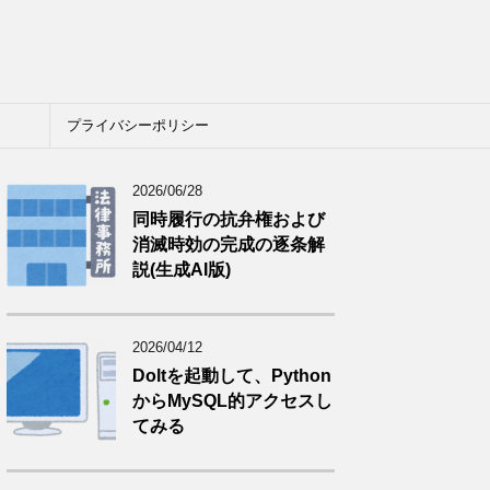
プライバシーポリシー
2026/06/28
同時履行の抗弁権および
消滅時効の完成の逐条解
説(生成AI版)
2026/04/12
Doltを起動して、Python
からMySQL的アクセスし
てみる