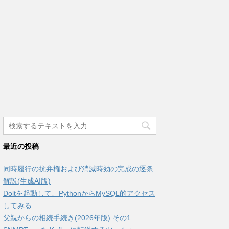
最近の投稿
同時履行の抗弁権および消滅時効の完成の逐条
解説(生成AI版)
Doltを起動して、PythonからMySQL的アクセス
してみる
父親からの相続手続き(2026年版) その1