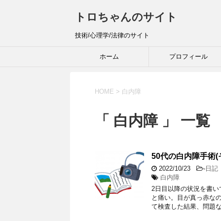
トロちゃんのサイト
技術/心理学/法律のサイト
ホーム
プロフィール
HOME
>
白内障
「 白内障 」 一覧
50代の白内障手術(そ
2022/10/23
-
日記
白内障
2日目以降の状況を書いて
と痛い。目が真っ赤なの
て検査した結果、問題な