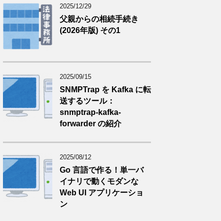
2025/12/29
父親からの相続手続き
(2026年版) その1
2025/09/15
SNMPTrap を Kafka に転
送するツール：
snmptrap-kafka-
forwarder の紹介
2025/08/12
Go 言語で作る！単一バ
イナリで動くモダンな
Web UI アプリケーショ
ン