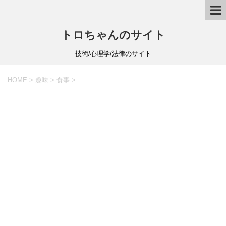
トロちゃんのサイト
技術/心理学/法律のサイト
HOME
>
趣味
>
食事
>