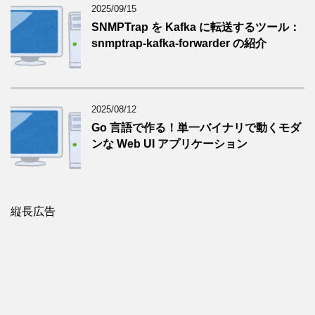
2025/09/15
SNMPTrap を Kafka に転送するツール：
snmptrap-kafka-forwarder の紹介
2025/08/12
Go 言語で作る！単一バイナリで動くモダ
ンな Web UI アプリケーション
縦長広告