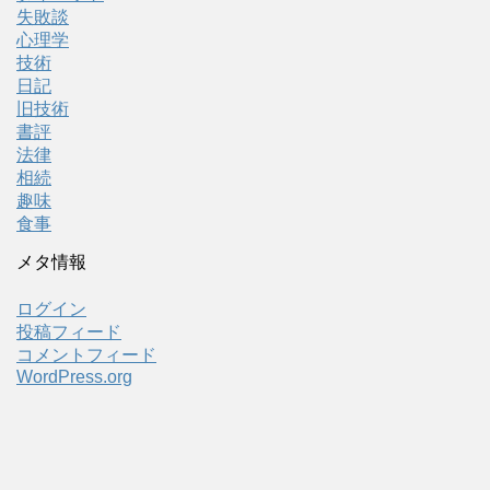
失敗談
心理学
技術
日記
旧技術
書評
法律
相続
趣味
食事
メタ情報
ログイン
投稿フィード
コメントフィード
WordPress.org