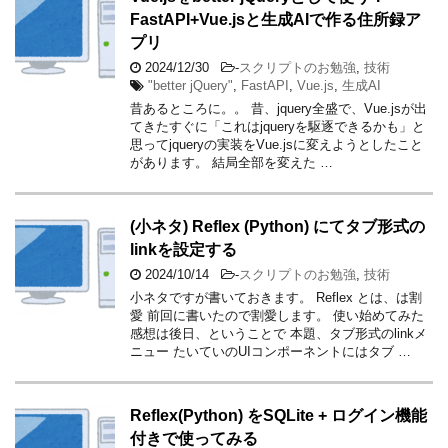
FastAPI+Vue.jsと生成AIで作る住所録ア
プリ
2024/12/30
-
スクリプトのお勉強
,
技術
"better jQuery"
,
FastAPI
,
Vue.js
,
生成AI
昔あるところに。。 昔、jquery全盛で、Vue.jsが出
てきたすぐに「これはjqueryを駆逐できるかも」と
思ってjqueryの実装をVue.jsに変えようとしたこと
があります。 結局全部を変えた …
(小ネタ) Reflex (Python) にてタブ形式の
linkを設定する
2024/10/14
-
スクリプトのお勉強
,
技術
小ネタですが書いておきます。 Reflex とは、は割
愛 前回に書いたので割愛します。 使い始めてみた
感想は後日、ということで 本題、タブ形式のlinkメ
ニュー たいていのUIコンポーネントにはタブ …
Reflex(Python) をSQLite + ログイン機能
付きで使ってみる