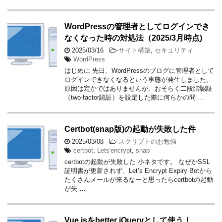
WordPressの管理者としてログインでき
なくなった時の対処法（2025/3月時点)
2025/03/16
-
サイト構築
,
セキュリティ
WordPress
はじめに 先日、WordPressのブログに管理者として
ログインできなくなるという事態が発生しました。
原因は定かではありませんが、おそらく二段階認証
（two-factor認証）を設定した際に何らかの問 …
Certbot(snap版)の起動が失敗した件
2025/03/08
-
スクリプトのお勉強
certbot
,
Lets'encrypt
,
snap
certbotの起動が失敗した 小ネタです。 なぜかSSL
証明書が更新されず、Let’s Encrypt Expiry Botから
たくさんメールが来るなーと思ったらcertbotの起動
が失 …
Vue.jsをbetter jQueryとして使う！