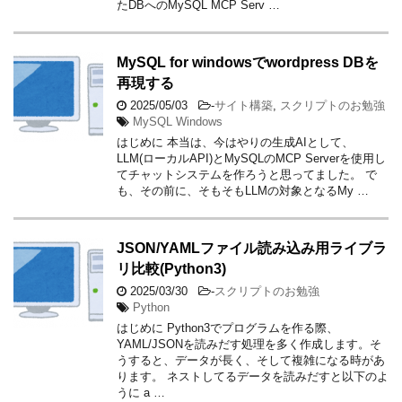
たDBへのMySQL MCP Serv …
MySQL for windowsでwordpress DBを
再現する
2025/05/03
-
サイト構築
,
スクリプトのお勉強
MySQL Windows
はじめに 本当は、今はやりの生成AIとして、
LLM(ローカルAPI)とMySQLのMCP Serverを使用し
てチャットシステムを作ろうと思ってました。 で
も、その前に、そもそもLLMの対象となるMy …
JSON/YAMLファイル読み込み用ライブラ
リ比較(Python3)
2025/03/30
-
スクリプトのお勉強
Python
はじめに Python3でプログラムを作る際、
YAML/JSONを読みだす処理を多く作成します。そ
うすると、データが長く、そして複雑になる時があ
ります。 ネストしてるデータを読みだすと以下のよ
うに a …