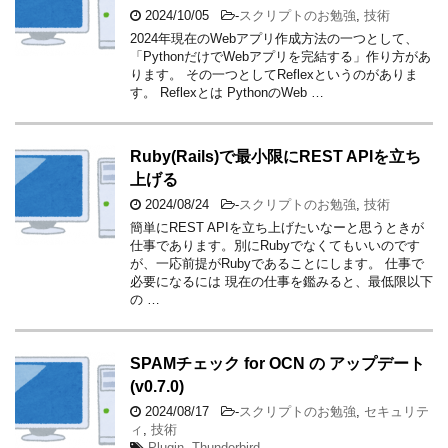
2024/10/05
-
スクリプトのお勉強
,
技術
2024年現在のWebアプリ作成方法の一つとして、
「PythonだけでWebアプリを完結する」作り方があ
ります。 その一つとしてReflexというのがありま
す。 Reflexとは PythonのWeb …
Ruby(Rails)で最小限にREST APIを立ち
上げる
2024/08/24
-
スクリプトのお勉強
,
技術
簡単にREST APIを立ち上げたいなーと思うときが
仕事であります。別にRubyでなくてもいいのです
が、一応前提がRubyであることにします。 仕事で
必要になるには 現在の仕事を鑑みると、最低限以下
の …
SPAMチェック for OCN の アップデート
(v0.7.0)
2024/08/17
-
スクリプトのお勉強
,
セキュリテ
ィ
,
技術
Plugin
,
Thunderbird