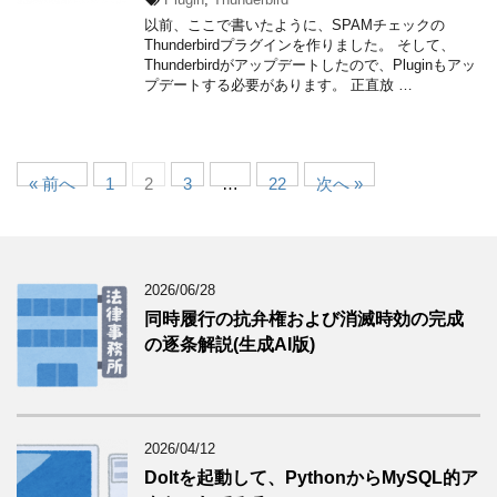
以前、ここで書いたように、SPAMチェックの
Thunderbirdプラグインを作りました。 そして、
Thunderbirdがアップデートしたので、Pluginもアッ
プデートする必要があります。 正直放 …
« 前へ
1
2
3
…
22
次へ »
2026/06/28
同時履行の抗弁権および消滅時効の完成
の逐条解説(生成AI版)
2026/04/12
Doltを起動して、PythonからMySQL的ア