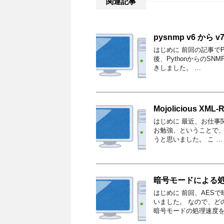
関連記事
pysnmp v6 から 
はじめに 前回の記事でP
後、PythonからのS
きしました。 …
Mojolicious XML
はじめに 最近、お仕事関
お勉強、ということで、p
うと思いました。 こ …
暗号モードによる
はじめに 前回、AES
いました。 なので、ど
暗号モードの処理速度を