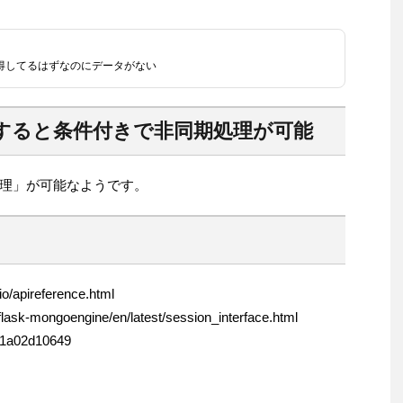
て取得してるはずなのにデータがない
使用すると条件付きで非同期処理が可能
理」が可能なようです。
o/apireference.html
flask-mongoengine/en/latest/session_interface.html
161a02d10649