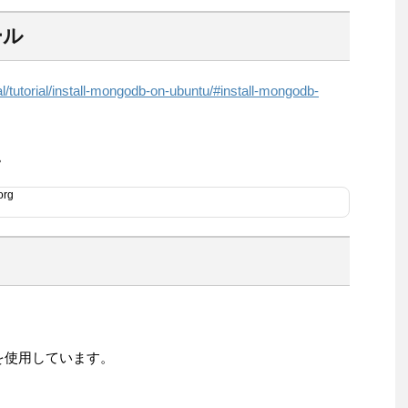
ール
utorial/install-mongodb-on-ubuntu/#install-mongodb-
。
org
を使用しています。