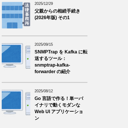
2025/12/29
父親からの相続手続き
(2026年版) その1
2025/09/15
SNMPTrap を Kafka に転
送するツール：
snmptrap-kafka-
forwarder の紹介
2025/08/12
Go 言語で作る！単一バ
イナリで動くモダンな
Web UI アプリケーショ
ン