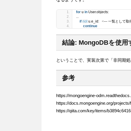
for
 u 
in
 User.objects:
...
if
not
 u.e_id:   
<
--- 一覧とし
continue
結論: MongoDBを
ということで、実装次第で「非同期処
参考
https://mongoengine-odm.readthedocs.i
https://docs.mongoengine.org/projects/
https://qiita.com/key/items/b3894c64