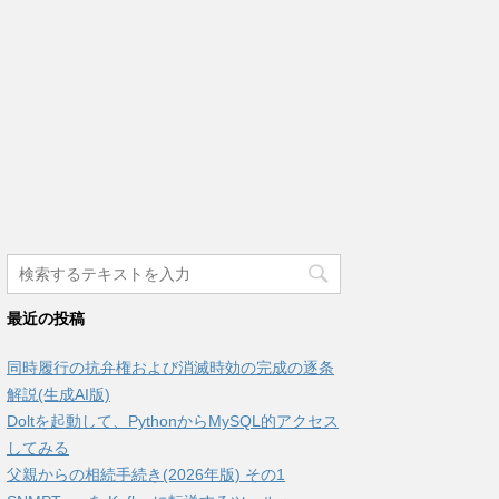
最近の投稿
同時履行の抗弁権および消滅時効の完成の逐条
解説(生成AI版)
Doltを起動して、PythonからMySQL的アクセス
してみる
父親からの相続手続き(2026年版) その1