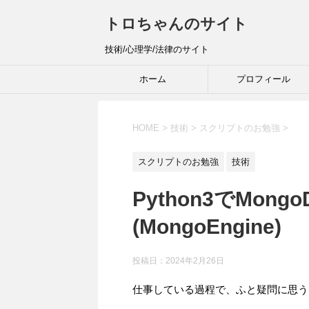
トロちゃんのサイト
技術/心理学/法律のサイト
ホーム
プロフィール
HOME
>
技術
>
スクリプトのお勉強
>
スクリプトのお勉強
技術
Python3でMon
(MongoEngine)
投稿日：
2024年2月26日
仕事している過程で、ふと疑問に思う