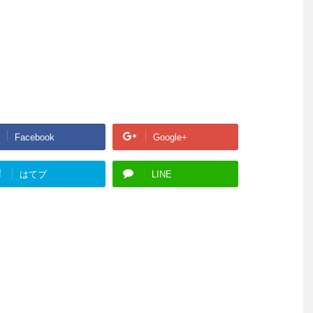
Facebook
Google+
!
はてブ
LINE