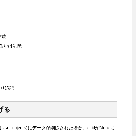
を生成
あるいは削除
より追記
げる
r.objects)にデータが削除された場合、e_idがNoneに