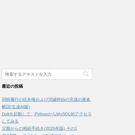
最近の投稿
同時履行の抗弁権および消滅時効の完成の逐条
解説(生成AI版)
Doltを起動して、PythonからMySQL的アクセス
してみる
父親からの相続手続き(2026年版) その1