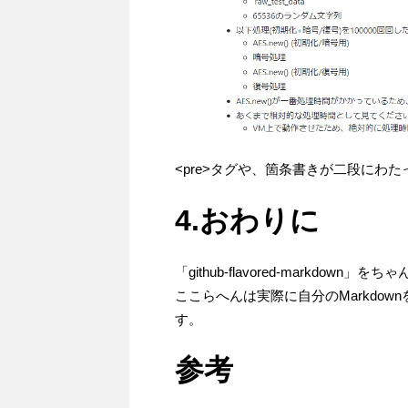
<pre>タグや、箇条書きが二段にわ
4.おわりに
「github-flavored-markd
ここらへんは実際に自分のMarkdo
す。
参考