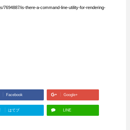
s/7694887/is-there-a-command-line-utility-for-rendering-
Facebook
Google+
!
はてブ
LINE