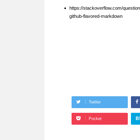
https://stackoverflow.com/question
github-flavored-markdown
Twitter
B
Pocket