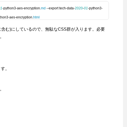
01
-python3-aes-encryption.
md
 --export tech-data-
2020
-
01
-python3-
thon3-aes-encryption.
html
ァイルに含む)にしているので、無駄なCSS群が入ります。必要
。
ます。
。