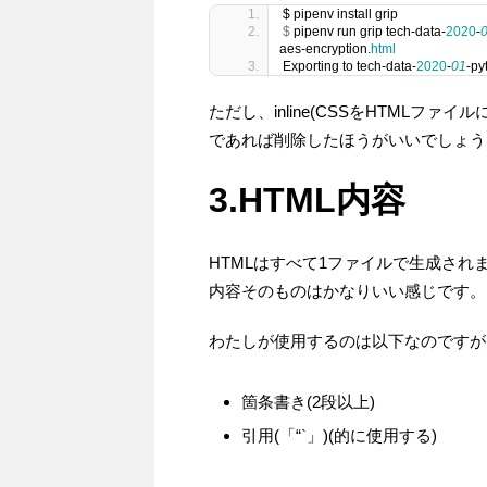
$ pipenv install grip
$
 pipenv run grip tech-data-
2020
-
aes-encryption.
html
Exporting to tech-data-
2020
-
01
-py
ただし、inline(CSSをHTMLフ
であれば削除したほうがいいでしょう
3.HTML内容
HTMLはすべて1ファイルで生成され
内容そのものはかなりいい感じです。
わたしが使用するのは以下なのですが
箇条書き(2段以上)
引用(「“`」)(的に使用する)