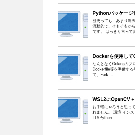
Pythonパッケー
歴史っても、あまり過去
流動的で、そもそもか
です。 はっきり言って
Dockerを使用し
なんとなくGolangの
Dockerfile等を準
て、Fork …
WSL2にOpenCV
お手軽にやろうと思っ
れません。 環境 インストー
LTSPython …