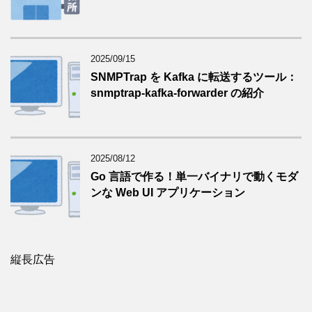
2025/09/15
SNMPTrap を Kafka に転送するツール：
snmptrap-kafka-forwarder の紹介
2025/08/12
Go 言語で作る！単一バイナリで動くモダ
ンな Web UI アプリケーション
縦長広告