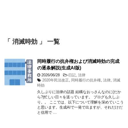
「 消滅時効 」 一覧
同時履行の抗弁権および消滅時効の完成
の逐条解説(生成AI版)
2026/06/28
-
日記
,
法律
2020年民法改正
,
同時履行の抗弁権
,
法律
,
消滅
時効
久しぶりに法律の話題 結構なおっさんなのに(だか
ら?)忙しい日々を送っています。 ブログも久しぶ
り。。 ここでは、以下について理解を深めていこう
と思います。生成AIで一発で出ますが、それだけだ
と信用で …