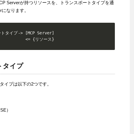
P Serverが持つリソースを、トランスポートタイプを通
erになります。
トタイプ-> [MCP Server]

             <= {リソース}
トタイプ
タイプは以下の2つです。
（SSE）