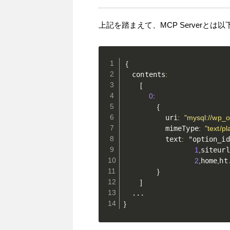
上記を踏まえて、MCP Serverと
{
  contents
:
[
0
:
{
          uri
:
"mysql://wp_o
          mimeType
:
"text/pl
          text
:
 "option_id
1
,
siteurl
2
,
home
,
ht
}
]
}