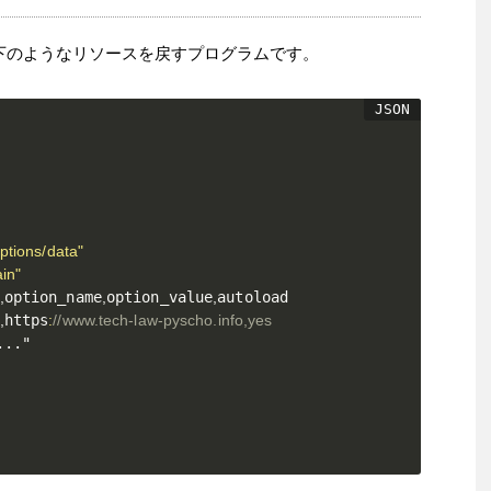
は以下のようなリソースを戻すプログラムです。
ptions/data"
ain"
,
option_name
,
option_value
,
autoload

,
https
:
//www.tech-law-pyscho.info,yes
..."
