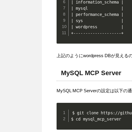
| information_schema |

| mysql              |

| performance_schema |

| sys                |

| wordpress          |

+--------------------+
上記のようにwordpress DBが見え
MySQL MCP Server
MySQL MCP Serverの設定は以下
$ git clone https://githu
$ cd mysql_mcp_server