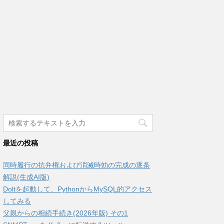
最近の投稿
同時履行の抗弁権および消滅時効の完成の逐条
解説(生成AI版)
Doltを起動して、PythonからMySQL的アクセス
してみる
父親からの相続手続き(2026年版) その1