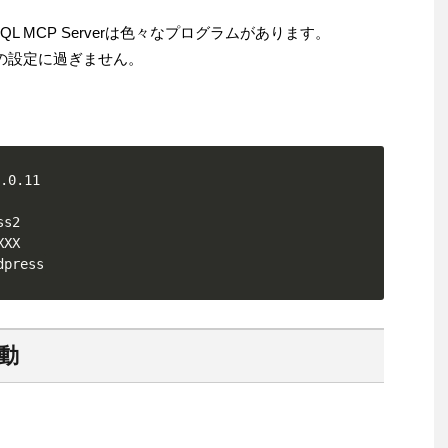
 MCP Serverは色々なプログラムがあります。
用の設定に過ぎません。
.0.11

s2

XX

dpress
起動