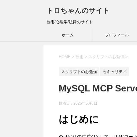
トロちゃんのサイト
技術/心理学/法律のサイト
ホーム
プロフィール
HOME
>
技術
>
スクリプトのお勉強
>
スクリプトのお勉強
セキュリティ
MySQL MCP S
投稿日：
2025年5月6日
はじめに
今はやりの生成AIとして、LLM(ローカル