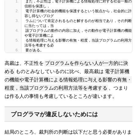
また，不正性は，電子計算機による情報処理に対する社会一般の
信頼を保護し，
電子計算機の社会的機能を保護するという観点から，社会的に許
容し得ないプログ
ラムについて肯定されるものと解するのが相当であり，その判断
に当たっては，当
該プログラムの動作の内容に加え，その動作が電子計算機の機能
や電子計算機によ
る情報処理に与える影響の有無・程度，当該プログラムの利用方
法等を考慮する必
要がある。
プログラムを作らない人が一方的に決
高裁は、不正性を
める
電子計算機
ものとみなしているのに比べ、最高裁は
の機能や電子計算機による情報処理に与える影響の有無・
程度，当該プログラムの利用方法等を考慮する
、つまり
は作る人の事情も考慮しているところが違います。
プログラマが違反しないためには
結局のところ、裁判所の判断は以下だと思う必要がありま