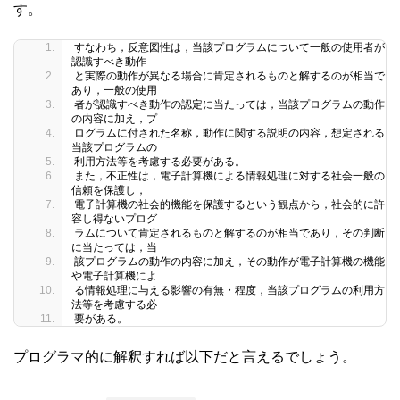
す。
すなわち，反意図性は，当該プログラムについて一般の使用者が
認識すべき動作
と実際の動作が異なる場合に肯定されるものと解するのが相当で
あり，一般の使用
者が認識すべき動作の認定に当たっては，当該プログラムの動作
の内容に加え，プ
ログラムに付された名称，動作に関する説明の内容，想定される
当該プログラムの
利用方法等を考慮する必要がある。
また，不正性は，電子計算機による情報処理に対する社会一般の
信頼を保護し，
電子計算機の社会的機能を保護するという観点から，社会的に許
容し得ないプログ
ラムについて肯定されるものと解するのが相当であり，その判断
に当たっては，当
該プログラムの動作の内容に加え，その動作が電子計算機の機能
や電子計算機によ
る情報処理に与える影響の有無・程度，当該プログラムの利用方
法等を考慮する必
要がある。
プログラマ的に解釈すれば以下だと言えるでしょう。