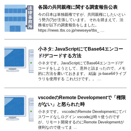
各国の共同親権に関する調査報告公表
今の日本は単独親権ですが、共同親権にしたいとい
う勢力(?)が主張しています。 それを踏まえて、法
務省が以下の調査報告をしました。
https://news.tbs.co.jp/newseye/tbs_ …
小ネタ: JavaScriptにてBase64エンコー
ド/デコードする方法
小ネタです。JavaScriptにてBase64エンコード/デ
コードをしようとして、意外と詰まったので、メモ
的に方法を書いておきます。 結論: js-base64ライブ
ラリを使用する これだけです。。 …
vscodeのRemote Developmentで「権限
がない」と怒られた時
小ネタです。 vscodeのRemote Developmentにてパ
スワードなしログイン vscodeは時々使うのです
が、リモート開発するのにRemote Developmentが
便利なので使ってま …