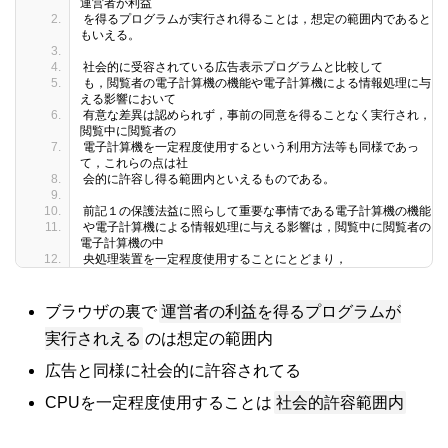
運営者が利益
を得るプログラムが実行され得ることは，想定の範囲内であると
もいえる。
社会的に受容されている広告表示プログラムと比較して
も，閲覧者の電子計算機の機能や電子計算機による情報処理に与
える影響において
有意な差異は認められず，事前の同意を得ることなく実行され，
閲覧中に閲覧者の
電子計算機を一定程度使用するという利用方法等も同様であっ
て，これらの点は社
会的に許容し得る範囲内といえるものである。
前記１の保護法益に照らして重要な事情である電子計算機の機能
や電子計算機による情報処理に与える影響は，閲覧中に閲覧者の
電子計算機の中
央処理装置を一定程度使用することにとどまり，
運営者の利益を得るプログラムが
ブラウザの裏で
実行されえる
のは想定の範囲内
広告と同様に社会的に許容されてる
社会的許容範囲内
CPUを一定程度使用することは