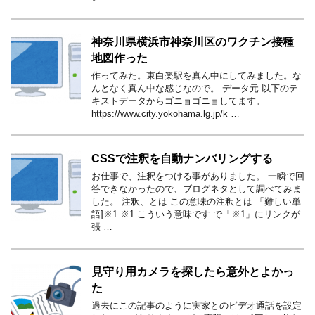
神奈川県横浜市神奈川区のワクチン接種
地図作った
作ってみた。東白楽駅を真ん中にしてみました。な
んとなく真ん中な感じなので。 データ元 以下のテ
キストデータからゴニョゴニョしてます。
https://www.city.yokohama.lg.jp/k …
CSSで注釈を自動ナンバリングする
お仕事で、注釈をつける事がありました。 一瞬で回
答できなかったので、ブログネタとして調べてみま
した。 注釈、とは この意味の注釈とは 「難しい単
語]※1 ※1 こういう意味です で「※1」にリンクが
張 …
見守り用カメラを探したら意外とよかっ
た
過去にこの記事のように実家とのビデオ通話を設定