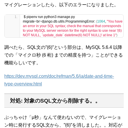
マイグレーションしたら、以下のエラーになりました。
$ pipenv run python3 manage.py 
migrate
<
br
>
django.db.utils.ProgrammingError: 
(
1064
, 
"You have 
an error in your SQL syntax; check the manual that corresponds 
to your MySQL server version for the right syntax to use near '(6) 
NOT NULL, `update_date` datetime(6) NOT NULL)' at line 1"
)
調べたら、SQL文の”(6)”という部分は、MySQL 5.6.4 以降
での「マイクロ秒 (6 桁) までの精度を持つ」ことができる
機能らしいです。
https://dev.mysql.com/doc/refman/5.6/ja/date-and-time-
type-overview.html
対処: 対象のSQL文から削除する。。
ぶっちゃけ「μ秒」なんて使わないので、マイグレーショ
ン時に発行するSQL文から、”(6)”を消しました。。対応が