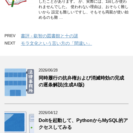
したことがあります。 が、実際には、1回しか使わ
れませんでした。 使われない理由は、おそらく難し
いから 設定も難しいですし、そもそも両親が使い始
めるのも難 …
PREV
書評 - 叡智の図書館と十の謎
NEXT
モラ文化という言い方の「間違い」
2026/06/28
同時履行の抗弁権および消滅時効の完成
の逐条解説(生成AI版)
2026/04/12
Doltを起動して、PythonからMySQL的ア
クセスしてみる