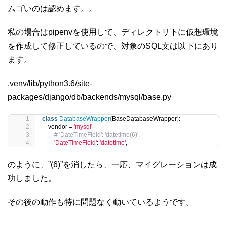
ムゴいのは認めます。。
私の場合はpipenvを使用して、ディレクトリ下に仮想環境
を作成して修正しているので、対象のSQL文は以下にあり
ます。
.venv/lib/python3.6/site-
packages/django/db/backends/mysql/base.py
class
DatabaseWrapper
(
BaseDatabaseWrapper
)
:
    vendor = 
'mysql'
# 'DateTimeField': 'datetime(6)',
'DateTimeField'
: 
'datetime'
,
のように、”(6)”を消したら、一応、マイグレーションは成
功しました。
その後の動作も特に問題なく動いているようです。