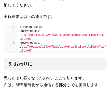
納してください。
実行結果は以下の通りです。
$ python3 rsa.
py
encrypted key: 
b
'e\xc7\x9a\xceJ\x99A\x7f\xdd\xba\xd4\xc5c\x8c\xca\x10d*eP\xef\xa
\x9e.\x97'
decrypted key: 
b
'e\xc7\x9a\xceJ\x99A\x7f\xdd\xba\xd4\xc5c\x8c\xca\x10d*eP\xef\xa
\x9e.\x97'
5. おわりに
思ったより長くなったので、ここで切ります。
次は、AES暗号化から通信する部分までを実装します。