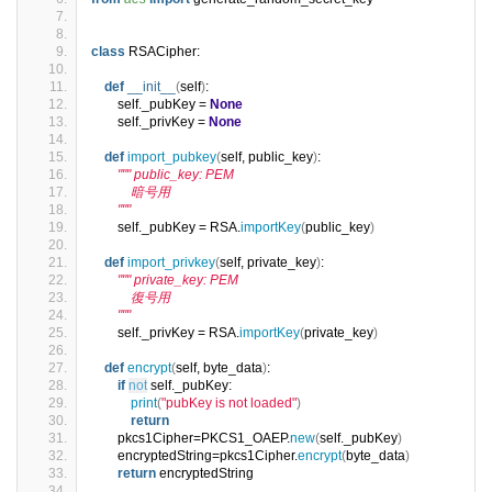
class
 RSACipher:
def
__init__
(
self
)
:
        self._pubKey = 
None
        self._privKey = 
None
def
import_pubkey
(
self, public_key
)
:
""" public_key: PEM
            暗号用
        """
        self._pubKey = RSA.
importKey
(
public_key
)
def
import_privkey
(
self, private_key
)
:
""" private_key: PEM
            復号用
        """
        self._privKey = RSA.
importKey
(
private_key
)
def
encrypt
(
self, byte_data
)
:
if
not
 self._pubKey:
print
(
"pubKey is not loaded"
)
return
        pkcs1Cipher=PKCS1_OAEP.
new
(
self._pubKey
)
        encryptedString=pkcs1Cipher.
encrypt
(
byte_data
)
return
 encryptedString