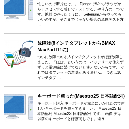
忙しいので断片だけ。。 DjangoでWebブラウザか
らアクセスする感じでテストする、やり方の一つで
す。以前にやったように、 Seleniumからやっても
いいのすが、そこまでじゃない場合の単体テスト方
…
故障物(8インチタブレットからBMAX
MaxPad l11に)
ついに故障 ついに8インチタブレットがほぼ故障し
ました。「ほぼ」というのは、バッテリーが使えず
ずっと電源線に繋げてないと使えないからです。 そ
れではタブレットの意味がありません。 つぎは10
インチタブ …
キーボード買った(Maestro2S 日本語配列)
キーボード購入 キーボードが完全にいかれたので新
しいキーボードを買ってきました。 Maestro2S 日
本語配列 Maestro2S 日本語配列 です。 画像 実は
以前のキーボードとほぼ同じです。違う …