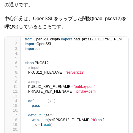
の通りです。
中心部分は、OpenSSLをラップした関数(load_pkcs12)を
呼び出しているところです。
from
 OpenSSL.crypto 
import
 load_pkcs12, FILETYPE_PEM
import
 OpenSSL
import
 os
class
 PKCS12:
# input
    PKCS12_FILENAME = 
'server.p12'
# output
    PUBLIC_KEY_FILENAME = 
'pubkey.pem'
    PRIVATE_KEY_FILENAME = 
'privkey.pem'
def
__init__
(
self
)
:
pass
def
output
(
self
)
:
with
open
(
self.PKCS12_FILENAME, 
'rb'
)
as
 f:
            c = f.
read
()