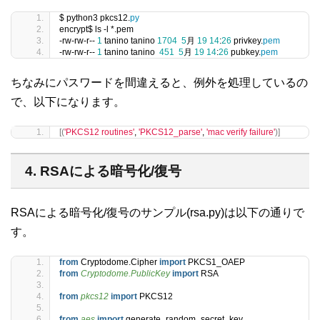
$ python3 pkcs12.
py
encrypt$ ls -l *.pem
-rw-rw-r-- 
1
 tanino tanino 
1704
5
月 
19
14
:
26
 privkey.
pem
-rw-rw-r-- 
1
 tanino tanino  
451
5
月 
19
14
:
26
 pubkey.
pem
ちなみにパスワードを間違えると、例外を処理しているの
で、以下になります。
[(
'PKCS12 routines'
, 
'PKCS12_parse'
, 
'mac verify failure'
)]
4. RSAによる暗号化/復号
RSAによる暗号化/復号のサンプル(rsa.py)は以下の通りで
す。
from
 Cryptodome.Cipher 
import
 PKCS1_OAEP
from 
Cryptodome.PublicKey
 import
 RSA
from 
pkcs12
 import
 PKCS12
from 
aes
 import
 generate_random_secret_key