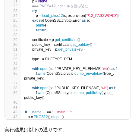
        p = 
None
### PKCS#12ファイルを読み込む
try
:
            p = 
load_pkcs12
(
c, os.environ
[
'P12_PASSWORD'
])
except
 OpenSSL.crypto.Error 
as
 e:
print
(
e
)
return
        certificate = p.
get_certificate
()
        public_key = certificate.
get_pubkey
()
        private_key = p.
get_privatekey
()
        type_ = FILETYPE_PEM
with
open
(
self.PRIVATE_KEY_FILENAME, 
'wb'
)
as
 f:
            f.
write
(
OpenSSL.crypto.
dump_privatekey
(
type_, 
private_key
))
with
open
(
self.PUBLIC_KEY_FILENAME, 
'wb'
)
as
 f:
            f.
write
(
OpenSSL.crypto.
dump_publickey
(
type_, 
public_key
))
if
__name__
 == 
"__main__"
:
   p = 
PKCS12
()
.
output
()
実行結果は以下の通りです。