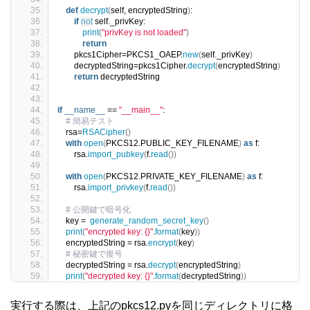
def
decrypt
(
self, encryptedString
)
:
if
not
 self._privKey:
print
(
"privKey is not loaded"
)
return
        pkcs1Cipher=PKCS1_OAEP.
new
(
self._privKey
)
        decryptedString=pkcs1Cipher.
decrypt
(
encryptedString
)
return
 decryptedString
if
__name__
 == 
"__main__"
:
# 簡易テスト
    rsa=
RSACipher
()
with
open
(
PKCS12.PUBLIC_KEY_FILENAME
)
as
 f:
        rsa.
import_pubkey
(
f.
read
())
with
open
(
PKCS12.PRIVATE_KEY_FILENAME
)
as
 f:
        rsa.
import_privkey
(
f.
read
())
# 公開鍵で暗号化
    key =  
generate_random_secret_key
()
print
(
"encrypted key: {}"
.
format
(
key
))
    encryptedString = rsa.
encrypt
(
key
)
# 秘密鍵で復号
    decryptedString = rsa.
decrypt
(
encryptedString
)
print
(
"decrypted key: {}"
.
format
(
decryptedString
))
実行する際は、上記のpkcs12.pyを同じディレクトリに格